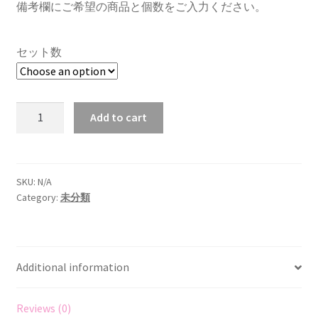
備考欄にご希望の商品と個数をご入力ください。
セット数
ド
Add to cart
ッ
ク
フ
ー
SKU:
N/A
Category:
未分類
ド
♡
組
み
Additional information
合
わ
せ
Reviews (0)