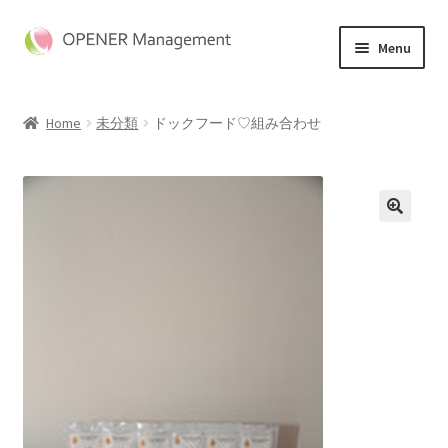
Skip
Skip
Menu
to
to
navigation
content
ホーム
Home
未分類
ドックフード♡組み合わせ
商品一覧
マイアカウント
特定商取引法に基づく表記